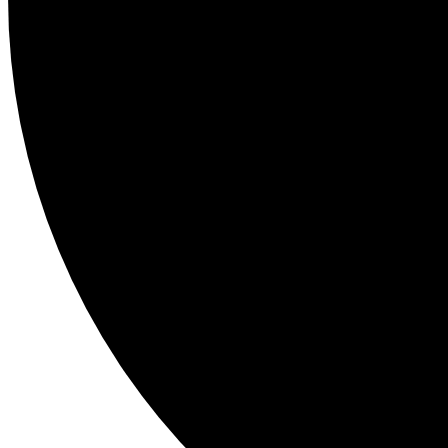
Medizin-Reise
Trommelbau-Wochenende
Trommelbau für & mit Kinder
Workshop – Schamanische Reise
Termine