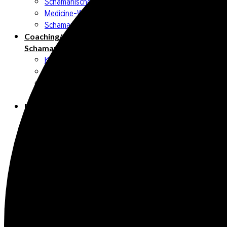
Schamanische Kakao-Zeremonie
Medicine-Walk
Schamanische Extraktion
Coaching/
Schamanische Beratung
Kostenfreies Erstgespräch
Einzelberatung
systemische Aufstellungen
MFL- Morphogenetische Feld lesen
Energiearbeit
Clearing (Seelenreinigung)
Timeline-Rückführung
MFL- Morphogenetische Feld lesen
HerzHeilRaum
Räuchern/Reinigungen
Chakrenheilung
Seminare/
Ausbildung
Rauhnächte – Begleitung durch eine magische Zeit
InnenWege – Innenbildung