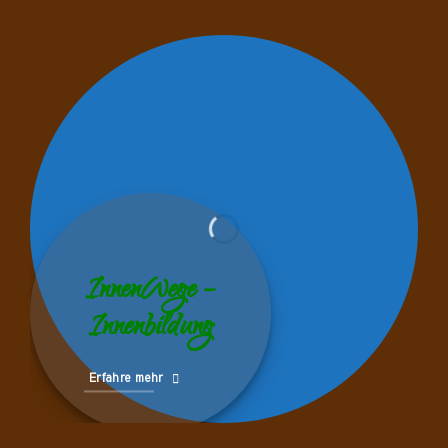
InnenWege –
Innenbildung
Erfahre mehr