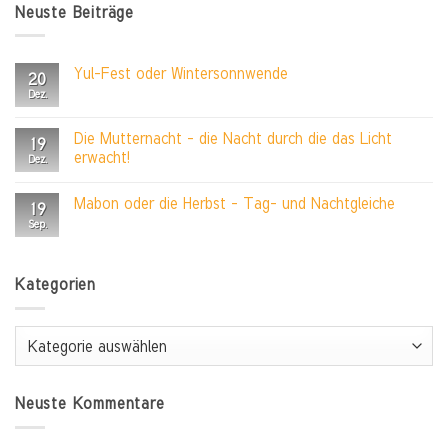
Neuste Beiträge
Yul-Fest oder Wintersonnwende
20
Dez.
Keine
Kommentare
zu
Yul-
Die Mutternacht – die Nacht durch die das Licht
19
Fest
erwacht!
oder
Dez.
Wintersonnwende
Keine
Kommentare
Mabon oder die Herbst – Tag- und Nachtgleiche
zu
19
Die
Sep.
Keine
Mutternacht
Kommentare
–
zu
die
Mabon
Nacht
oder
Kategorien
durch
die
die
Herbst
das
–
Licht
Tag-
erwacht!
Kategorien
und
Nachtgleiche
Neuste Kommentare