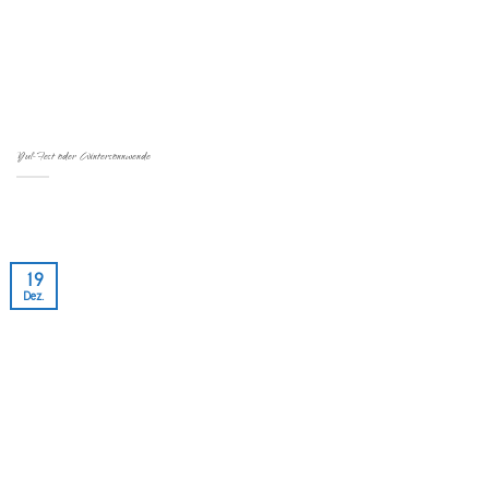
Yul-Fest oder Wintersonnwende
19
Dez.