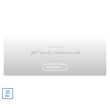
JAHRESKREISFESTE
Yul-Fest oder Wintersonnwende
Weiterlesen
→
20
Dez.